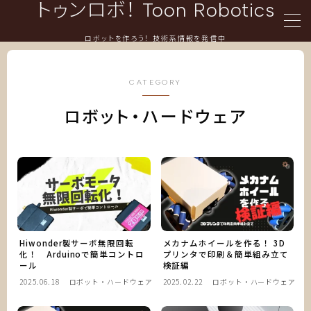
トゥンロボ！ Toon Robotics
ロボットを作ろう！ 技術系情報を発信中
言語/Languages
CATEGORY
ロボット・ハードウェア
日本語
English
メニュー/Menu
ホーム
Hiwonder製サーボ無限回転
メカナムホイールを作る！ 3D
化！ Arduinoで簡単コントロ
プリンタで印刷＆簡単組み立て
ール
検証編
ロボット・ハードウェア
2025.06.18
ロボット・ハードウェア
2025.02.22
ロボット・ハードウェア
情報技術・プログラミング