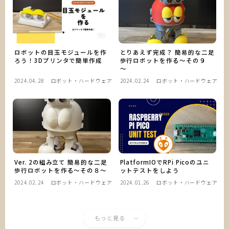
ロボットの目玉モジュールを作
とりあえず完成？ 簡易的な二足
ろう！3Dプリンタで簡単作成
歩行ロボットを作る～その９
～
2024.04.28
ロボット・ハードウェア
2024.02.24
ロボット・ハードウェア
Ver. 2の組み立て 簡易的な二足
PlatformIOでRPi Picoのユニ
歩行ロボットを作る～その８～
ットテストをしよう
2024.02.24
ロボット・ハードウェア
2024.01.26
ロボット・ハードウェア
もっと見る