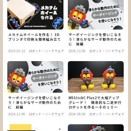
開発日誌
制作物一覧
メカナムホイールを作る！ 3D
サーボイージングを使いこなそ
解説＆資料一覧
プリンタで印刷＆簡単組み立て
う！滑らかなサーボ動作のため
に 後編
2025.02.22
ロボット・ハードウェア
2024.12.06
ロボット・ハードウェア
お問い合わせ
サーボイージングを使いこなそ
M5StickC Plus2で大幅アップ
う！滑らかなサーボ動作のため
グレード！ 簡易的な二足歩行
に 前編
ロボットを作る～その１０～
2024.12.06
ロボット・ハードウェア
2024.08.06
ロボット・ハードウェア