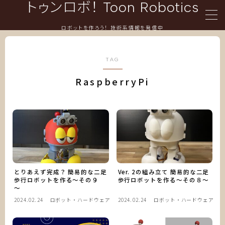
トゥンロボ！ Toon Robotics
ロボットを作ろう！ 技術系情報を発信中
言語/Languages
TAG
RaspberryPi
日本語
English
メニュー/Menu
ホーム
とりあえず完成？ 簡易的な二足
Ver. 2の組み立て 簡易的な二足
歩行ロボットを作る～その９
歩行ロボットを作る～その８～
～
ロボット・ハードウェア
2024.02.24
ロボット・ハードウェア
2024.02.24
ロボット・ハードウェア
情報技術・プログラミング