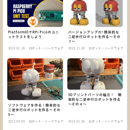
開発日誌
制作物一覧
バージョンアップだ! 簡易的な
PlatformIOでRPi Picoのユニ
二足歩行ロボットを作る～その
ットテストをしよう
解説＆資料一覧
７～
2024.01.26
ロボット・ハードウェア
2023.11.28
ロボット・ハードウェア
お問い合わせ
3Dプリントパーツの組立！ 簡
易的な二足歩行ロボットを作る
～その４～
ソフトウェアを作る！簡易的な
二足歩行ロボットを作る～その
5～
2023.04.05
ロボット・ハードウェア
2023.01.26
ロボット・ハードウェア